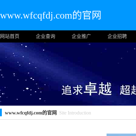
www.wfcqfdj.com的官网
网站首页
企业查询
企业推广
企业招聘
www.wfcqfdj.com的官网
Site Introduction