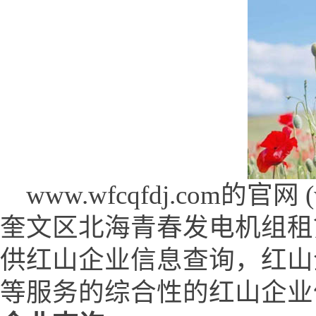
www.wfcqfdj.com的官网 (ww
奎文区北海青春发电机组租赁中心
供红山企业信息查询，红山
等服务的综合性的红山企业